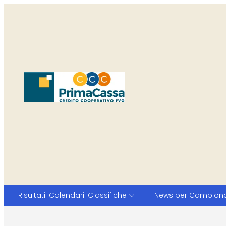
Risultati-Calendari-Classifiche
News per Campion