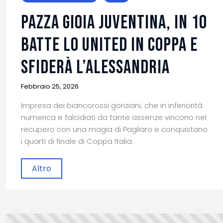
PAZZA GIOIA JUVENTINA, IN 10
BATTE LO UNITED IN COPPA E
SFIDERÀ L’ALESSANDRIA
Febbraio 25, 2026
Impresa dei biancorossi goriziani, che in inferiorità
numerica e falcidiati da tante assenze vincono nel
recupero con una magia di Pagliaro e conquistano
i quarti di finale di Coppa Italia.
Altro