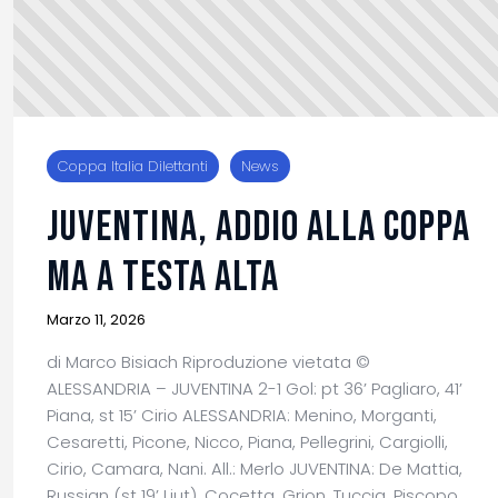
Coppa Italia Dilettanti
News
JUVENTINA, ADDIO ALLA COPPA
MA A TESTA ALTA
Marzo 11, 2026
di Marco Bisiach Riproduzione vietata ©
ALESSANDRIA – JUVENTINA 2-1 Gol: pt 36’ Pagliaro, 41’
Piana, st 15’ Cirio ALESSANDRIA: Menino, Morganti,
Cesaretti, Picone, Nicco, Piana, Pellegrini, Cargiolli,
Cirio, Camara, Nani. All.: Merlo JUVENTINA: De Mattia,
Russian (st 19’ Liut), Cocetta, Grion, Tuccia, Piscopo,