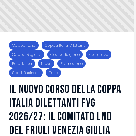
Coppa Italia
Coppa Italia Dilettanti
Coppa Regione
Coppa Regione
Eccellenza
Eccellenza
News
Promozione
Sport Business
Tutte
Il nuovo corso della Coppa
Italia Dilettanti FVG
2026/27: il Comitato LND
del Friuli Venezia Giulia