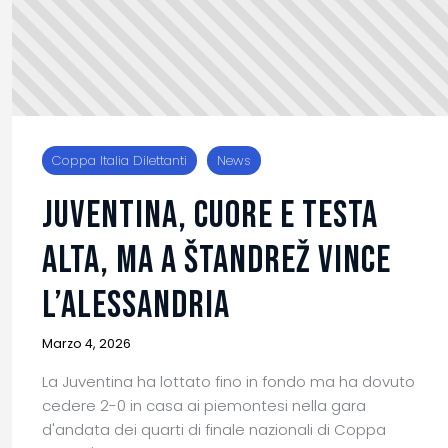
Coppa Italia Dilettanti
News
JUVENTINA, CUORE E TESTA
ALTA, MA A ŠTANDREŽ VINCE
L’ALESSANDRIA
Marzo 4, 2026
La Juventina ha lottato fino in fondo ma ha dovuto
cedere 2-0 in casa ai piemontesi nella gara
d'andata dei quarti di finale nazionali di Coppa