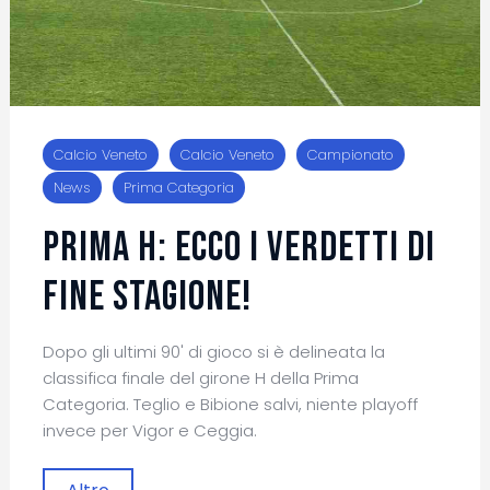
Calcio Veneto
Calcio Veneto
Campionato
News
Prima Categoria
Prima H: ecco i verdetti di
fine stagione!
Dopo gli ultimi 90' di gioco si è delineata la
classifica finale del girone H della Prima
Categoria. Teglio e Bibione salvi, niente playoff
invece per Vigor e Ceggia.