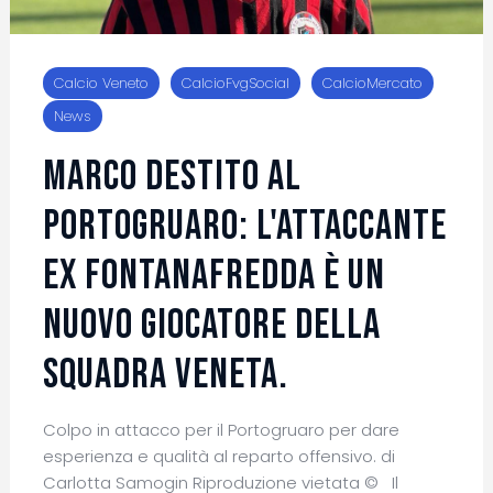
Calcio Veneto
CalcioFvgSocial
CalcioMercato
News
Marco Destito al
Portogruaro: l'attaccante
ex Fontanafredda è un
nuovo giocatore della
squadra veneta.
Colpo in attacco per il Portogruaro per dare
esperienza e qualità al reparto offensivo. di
Carlotta Samogin Riproduzione vietata © Il