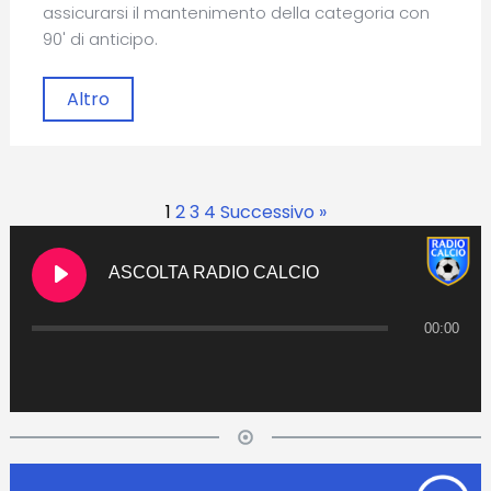
assicurarsi il mantenimento della categoria con
90' di anticipo.
Altro
1
2
3
4
Successivo »
ASCOLTA RADIO CALCIO
00:00