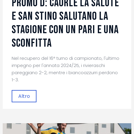
Promo D: Caorle La Salute
e San Stino salutano la
stagione con un pari e una
sconfitta
Nel recupero del 16° turno di campionato, l'ultimo
impegno per l'annata 2024/25, i rivieraschi
pareggiano 2-2, mentre i biancoazzurri perdono
1-3.
Altro