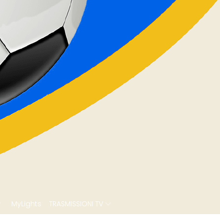
MyLights
TRASMISSIONI TV