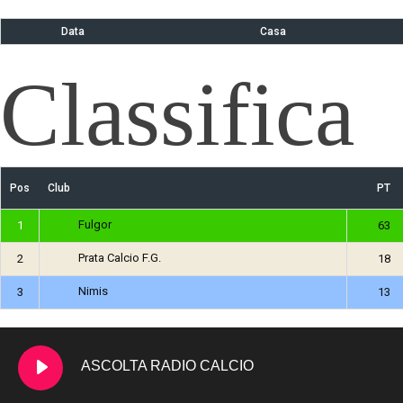
Data
Casa
Classifica
Pos
Club
PT
Fulgor
1
63
Prata Calcio F.G.
2
18
Nimis
3
13
ASCOLTA RADIO CALCIO