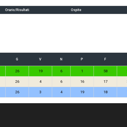
Orario/Risultati
Ospite
G
V
N
P
F
26
19
6
1
58
26
4
6
16
17
26
3
4
19
18