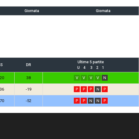
Giornata
Giornata
Ultime 5 partite
S
DR
U 4 3 2 1
20
38
V
V
V
V
N
36
-19
P
P
P
N
P
70
-52
P
P
N
N
P