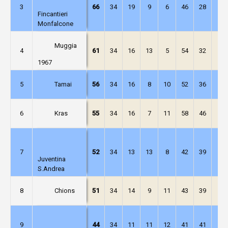
3
66
34
19
9
6
46
28
18
Fincantieri
Monfalcone
Muggia
4
61
34
16
13
5
54
32
22
1967
Tamai
5
56
34
16
8
10
52
36
16
Kras
6
55
34
16
7
11
58
46
12
7
52
34
13
13
8
42
39
3
Juventina
S.Andrea
Chions
8
51
34
14
9
11
43
39
4
9
44
34
11
11
12
41
41
0