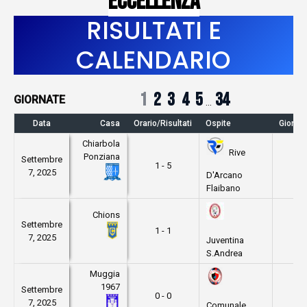
ECCELLENZA
RISULTATI E
CALENDARIO
1
2
3
4
5
34
…
Data
Casa
Orario/Risultati
Ospite
Giorna
Chiarbola
Rive
Ponziana
Settembre
1 - 5
1
7, 2025
D'Arcano
Flaibano
Chions
Settembre
1 - 1
1
7, 2025
Juventina
S.Andrea
Muggia
1967
Settembre
0 - 0
1
7, 2025
Comunale