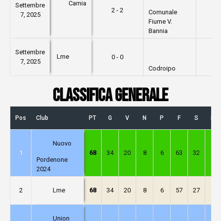
Carnia
Settembre
2 - 2
1
Comunale
7, 2025
Fiume V.
Bannia
Settembre
Lme
0 - 0
1
7, 2025
Codroipo
CLASSIFICA GENERALE
Pos
Club
PT
G
V
N
P
F
S
DR
Nuovo
1
68
34
20
8
6
63
32
31
Pordenone
2024
Lme
2
68
34
20
8
6
57
27
30
Union