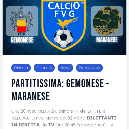
Differita
Girone A
News
Promozione
PARTITISSIMA: GEMONESE -
MARANESE
ORE 20.45su MEDIA 24, canale 77 del DTT, FB e
TELECALCIO FVG Mercoledi 02 Aprile 𝗗𝗜𝗟𝗘𝗧𝗧𝗔𝗡𝗧𝗜
𝗜𝗡 𝗗𝗜𝗥𝗘𝗧𝗧𝗔...𝗶𝗻 𝗧𝗩 Ore 20.45 Promozione Gir. A