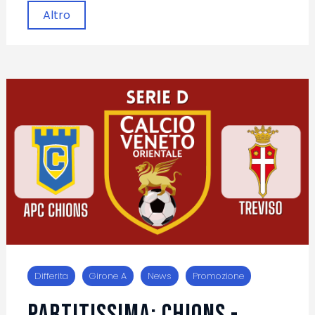
Altro
Differita
Girone A
News
Promozione
PARTITISSIMA: CHIONS -