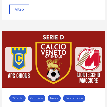
Altro
Differita
Girone A
News
Promozione