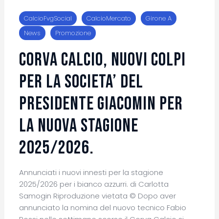
CalcioFvgSocial
CalcioMercato
Girone A
News
Promozione
CORVA CALCIO, NUOVI COLPI
PER LA SOCIETA’ DEL
PRESIDENTE GIACOMIN PER
LA NUOVA STAGIONE
2025/2026.
Annunciati i nuovi innesti per la stagione
2025/2026 per i bianco azzurri. di Carlotta
Samogin Riproduzione vietata © Dopo aver
annunciato la nomina del nuovo tecnico Fabio