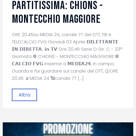
PARTITISSIMA: CHIONS -
MONTECCHIO MAGGIORE
ORE 20.45su MEDIA 24, canale 77 del DTT, FB e
TELECALCIO FVG Giovedi 03 Aprile 𝗗𝗜𝗟𝗘𝗧𝗧𝗔𝗡𝗧𝗜
𝗜𝗡 𝗗𝗜𝗥𝗘𝗧𝗧𝗔...𝗶𝗻 𝗧𝗩 Ore 20.45 Serie D Gir. C - 33ª
Giornata ⚽ CHIONS - MONTECCHIO MAGGIORE ⚽
𝗖𝗔𝗟𝗖𝗜𝗢 𝗙𝗩𝗚 insieme a 𝗠𝗘𝗗𝗜𝗔𝟮𝟰, in campo.
Guarda e fai guardare sul canale del DTT, 🕥ORE
20.45 📡MEDIA 24 📶canale 77 […]
Altro