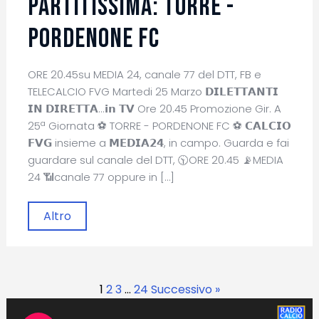
PARTITISSIMA: TORRE -
PORDENONE FC
ORE 20.45su MEDIA 24, canale 77 del DTT, FB e
TELECALCIO FVG Martedi 25 Marzo 𝗗𝗜𝗟𝗘𝗧𝗧𝗔𝗡𝗧𝗜
𝗜𝗡 𝗗𝗜𝗥𝗘𝗧𝗧𝗔...𝗶𝗻 𝗧𝗩 Ore 20.45 Promozione Gir. A
25ª Giornata ⚽ TORRE - PORDENONE FC ⚽ 𝗖𝗔𝗟𝗖𝗜𝗢
𝗙𝗩𝗚 insieme a 𝗠𝗘𝗗𝗜𝗔𝟮𝟰, in campo. Guarda e fai
guardare sul canale del DTT, 🕥ORE 20.45 📡MEDIA
24 📶canale 77 oppure in […]
Altro
1
2
3
…
24
Successivo »