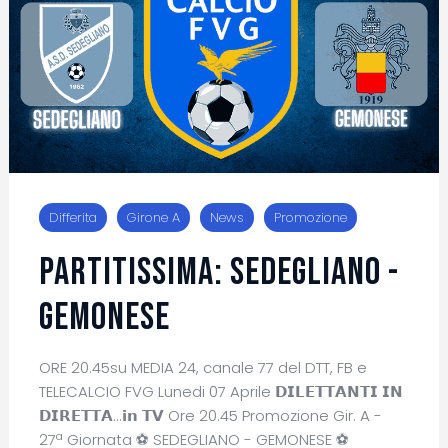
Differita
Girone A
News
Promozione
PARTITISSIMA: SEDEGLIANO -
GEMONESE
ORE 20.45su MEDIA 24, canale 77 del DTT, FB e
TELECALCIO FVG Lunedi 07 Aprile 𝗗𝗜𝗟𝗘𝗧𝗧𝗔𝗡𝗧𝗜 𝗜𝗡
𝗗𝗜𝗥𝗘𝗧𝗧𝗔...𝗶𝗻 𝗧𝗩 Ore 20.45 Promozione Gir. A -
27ª Giornata ⚽ SEDEGLIANO - GEMONESE ⚽