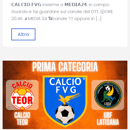
𝗖𝗔𝗟𝗖𝗜𝗢 𝗙𝗩𝗚 insieme a 𝗠𝗘𝗗𝗜𝗔𝟮𝟰, in campo.
Guarda e fai guardare sul canale del DTT, 🕥ORE
20.45 📡MEDIA 24 📶canale 77 oppure in […]
Altro