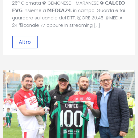
26ª Giornata ⚽ GEMONESE - MARANESE ⚽ 𝗖𝗔𝗟𝗖𝗜𝗢
𝗙𝗩𝗚 insieme a 𝗠𝗘𝗗𝗜𝗔𝟮𝟰, in campo. Guarda e fai
guardare sul canale del DTT, 🕥ORE 20.45 📡MEDIA
24 📶canale 77 oppure in streaming […]
Altro