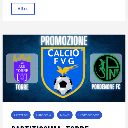
Altro
Differita
Girone A
News
Promozione