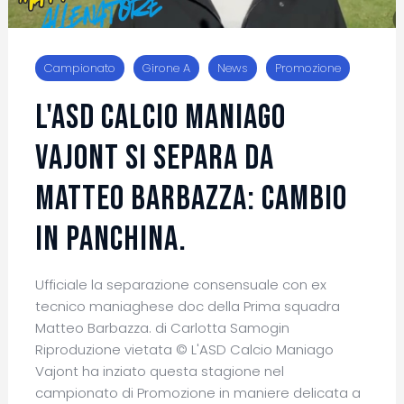
Campionato
Girone A
News
Promozione
L'ASD CALCIO MANIAGO
VAJONT SI SEPARA DA
MATTEO BARBAZZA: CAMBIO
IN PANCHINA.
Ufficiale la separazione consensuale con ex
tecnico maniaghese doc della Prima squadra
Matteo Barbazza. di Carlotta Samogin
Riproduzione vietata © L'ASD Calcio Maniago
Vajont ha inziato questa stagione nel
campionato di Promozione in maniere delicata a