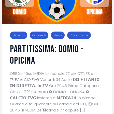
Differita
Girone A
News
Promozione
PARTITISSIMA: DOMIO -
OPICINA
ORE 20.45su MEDIA 24, canale 77 del DTT, FB e
TELECALCIO FVG Venerdi 04 Aprile 𝗗𝗜𝗟𝗘𝗧𝗧𝗔𝗡𝗧𝗜
𝗜𝗡 𝗗𝗜𝗥𝗘𝗧𝗧𝗔...𝗶𝗻 𝗧𝗩 Ore 20.45 Prima Categoria
Gir. C - 22ª Giornata ⚽ DOMIO - OPICINA ⚽
𝗖𝗔𝗟𝗖𝗜𝗢 𝗙𝗩𝗚 insieme a 𝗠𝗘𝗗𝗜𝗔𝟮𝟰, in campo.
Guarda e fai guardare sul canale del DTT, 🕥ORE
20.45 📡MEDIA 24 📶canale 77 oppure […]