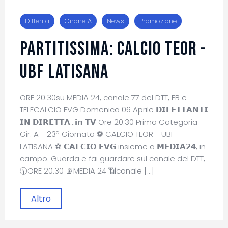
Differita
Girone A
News
Promozione
PARTITISSIMA: CALCIO TEOR -
UBF LATISANA
ORE 20.30su MEDIA 24, canale 77 del DTT, FB e
TELECALCIO FVG Domenica 06 Aprile 𝗗𝗜𝗟𝗘𝗧𝗧𝗔𝗡𝗧𝗜
𝗜𝗡 𝗗𝗜𝗥𝗘𝗧𝗧𝗔...𝗶𝗻 𝗧𝗩 Ore 20.30 Prima Categoria
Gir. A - 23ª Giornata ⚽ CALCIO TEOR - UBF
LATISANA ⚽ 𝗖𝗔𝗟𝗖𝗜𝗢 𝗙𝗩𝗚 insieme a 𝗠𝗘𝗗𝗜𝗔𝟮𝟰, in
campo. Guarda e fai guardare sul canale del DTT,
🕥ORE 20.30 📡MEDIA 24 📶canale […]
Altro