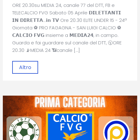
ORE 20.30su MEDIA 24, canale 77 del DTT, FB e
TELECALCIO FVG Sabato 05 Aprile 𝗗𝗜𝗟𝗘𝗧𝗧𝗔𝗡𝗧𝗜
𝗜𝗡 𝗗𝗜𝗥𝗘𝗧𝗧𝗔...𝗶𝗻 𝗧𝗩 Ore 20.30 ELITE UNDER 15 - 24ª
Giornata ⚽ PRO FAGAGNA - SAN LUIGI CALCIO ⚽
𝗖𝗔𝗟𝗖𝗜𝗢 𝗙𝗩𝗚 insieme a 𝗠𝗘𝗗𝗜𝗔𝟮𝟰, in campo.
Guarda e fai guardare sul canale del DTT, 🕥ORE
20.30 📡MEDIA 24 📶canale […]
Altro