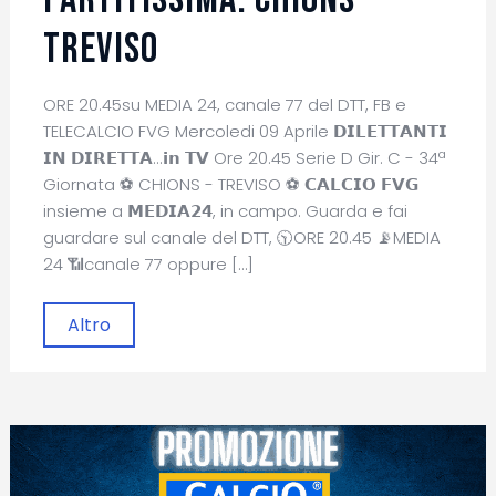
TREVISO
ORE 20.45su MEDIA 24, canale 77 del DTT, FB e
TELECALCIO FVG Mercoledi 09 Aprile 𝗗𝗜𝗟𝗘𝗧𝗧𝗔𝗡𝗧𝗜
𝗜𝗡 𝗗𝗜𝗥𝗘𝗧𝗧𝗔...𝗶𝗻 𝗧𝗩 Ore 20.45 Serie D Gir. C - 34ª
Giornata ⚽ CHIONS - TREVISO ⚽ 𝗖𝗔𝗟𝗖𝗜𝗢 𝗙𝗩𝗚
insieme a 𝗠𝗘𝗗𝗜𝗔𝟮𝟰, in campo. Guarda e fai
guardare sul canale del DTT, 🕥ORE 20.45 📡MEDIA
24 📶canale 77 oppure […]
Altro