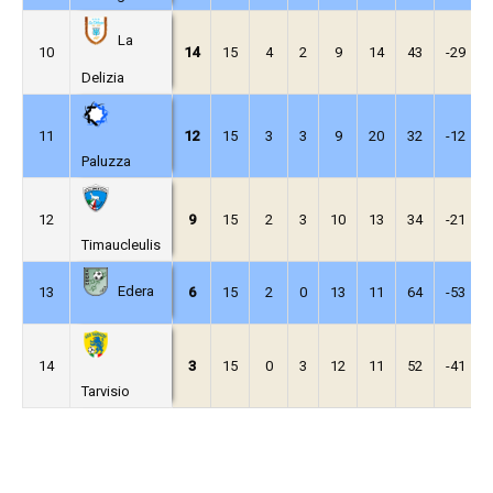
La
10
14
15
4
2
9
14
43
-29
Delizia
11
12
15
3
3
9
20
32
-12
Paluzza
12
9
15
2
3
10
13
34
-21
Timaucleulis
Edera
13
6
15
2
0
13
11
64
-53
14
3
15
0
3
12
11
52
-41
Tarvisio