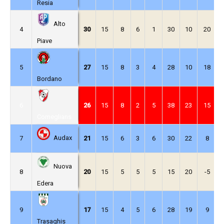
Resia
Alto
4
30
15
8
6
1
30
10
20
Piave
5
27
15
8
3
4
28
10
18
Bordano
6
26
15
8
2
5
38
23
15
Comeglians
Audax
7
21
15
6
3
6
30
22
8
Nuova
8
20
15
5
5
5
15
20
-5
Edera
9
17
15
4
5
6
28
19
9
Trasaghis