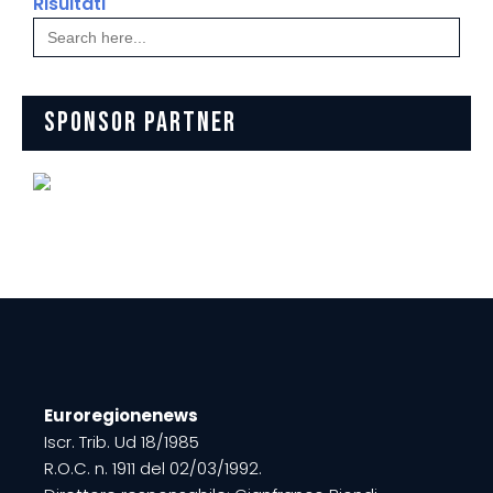
Risultati
Search
for:
SPONSOR PARTNER
Euroregionenews
Iscr. Trib. Ud 18/1985
R.O.C. n. 1911 del 02/03/1992.