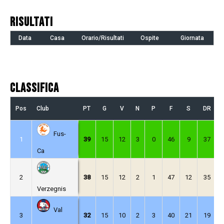
RISULTATI
Data
Casa
Orario/Risultati
Ospite
Giornata
Classifica
Pos
Club
PT
G
V
N
P
F
S
DR
Fus-
1
39
15
12
3
0
46
9
37
Ca
2
38
15
12
2
1
47
12
35
Verzegnis
Val
3
32
15
10
2
3
40
21
19