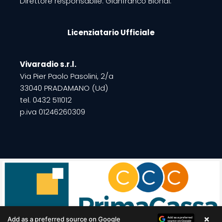
Direttore responsabile: Gianfranco Biondi.
Licenziatario Ufficiale
Vivaradio s.r.l.
Via Pier Paolo Pasolini, 2/a
33040 PRADAMANO (Ud)
tel. 0432 511012
p.iva 01246260309
Copyright © 2022 Calcio FVG | All rights reserved | Esecuzione
tecnica
Kodnes Agency
Privacy Policy
×
Add as a preferred source on Google