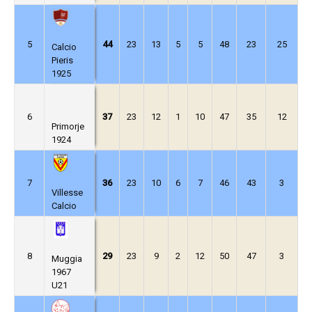
5
44
23
13
5
5
48
23
25
Calcio
Pieris
1925
6
37
23
12
1
10
47
35
12
Primorje
1924
7
36
23
10
6
7
46
43
3
Villesse
Calcio
8
29
23
9
2
12
50
47
3
Muggia
1967
U21