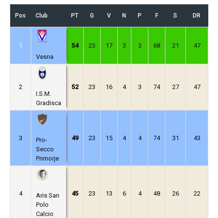
U
Pos
Club
PT
G
V
N
P
F
S
DR
U
1
54
23
17
3
3
68
21
47
Vesna
2
52
23
16
4
3
74
27
47
I.S.M.
Gradisca
3
49
23
15
4
4
74
31
43
Pro-
Secco
Primorje
4
45
23
13
6
4
48
26
22
Aris San
Polo
Calcio