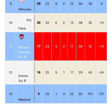
9
29
23
9
2
12
36
45
-9
Primorec
Pro
10
20
23
6
2
15
38
52
-14
Farra
11
17
24
5
2
17
38
52
-14
Bisiaca
Romana
Sq. B
12
16
23
5
1
17
29
63
-34
Domio
Sq. B
13
3
23
1
0
22
20
151
-131
Mladost