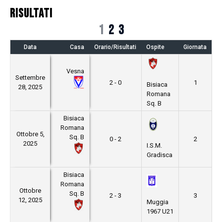
RISULTATI
1
2
3
Data
Casa
Orario/Risultati
Ospite
Giornata
Vesna
Settembre
2 - 0
1
Bisiaca
28, 2025
Romana
Sq. B
Bisiaca
Romana
Ottobre 5,
Sq. B
0 - 2
2
2025
I.S.M.
Gradisca
Bisiaca
Romana
Ottobre
Sq. B
2 - 3
3
12, 2025
Muggia
1967 U21