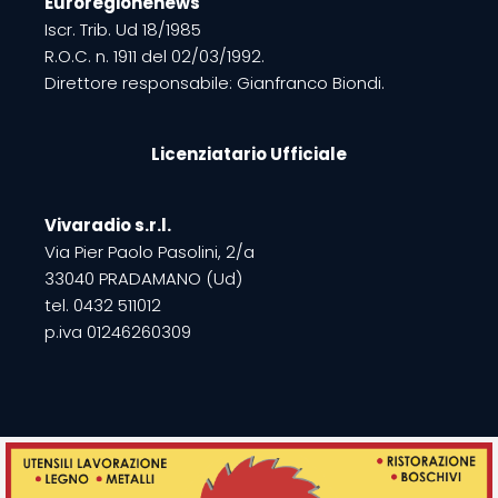
Euroregionenews
Iscr. Trib. Ud 18/1985
R.O.C. n. 1911 del 02/03/1992.
Direttore responsabile: Gianfranco Biondi.
Licenziatario Ufficiale
Vivaradio s.r.l.
Via Pier Paolo Pasolini, 2/a
33040 PRADAMANO (Ud)
tel. 0432 511012
p.iva 01246260309
Copyright © 2022 Calcio FVG | All rights reserved | Esecuzione
tecnica
Kodnes Agency