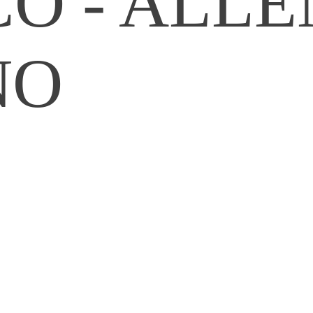
O - ALL
NO