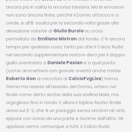
ancora più in salita la rincorsa triestina. Ma le emozioni
non sono ancora finite, perché il Domio attacca e ci
crede, e all’8’ esulta per la seconda volta grazie alla
deviazione volante di
Giulio Burolo
su cross
pennellato da
Emiliano Mistron
dal fondo. C’è ancora
tempo per qualsiasi cosa, tanto più che il Calcio Ruda
nel secondo supplementare resta in dieci per il doppio
giallo sventolato a
Daniele Pasian
e a quel punto
(come ammetterà con grande onestà anche mister
Roberto Gon
ai microfoni di
CalcioFvgLive
) trema.
Trema ma resiste all’assedio del Domio, orfano nel
finale come detto anche della sua stellina Male, ma
orgoglioso fino in fondo. E allora il triplice fischio finale
arriva sul 2-2, che è un pareggio senza vincitori né vinti,
eppure con sorrisi da una parte e lacrime dall’altra. Gli
applausi vanno comunque a tutti: il Calcio Ruda