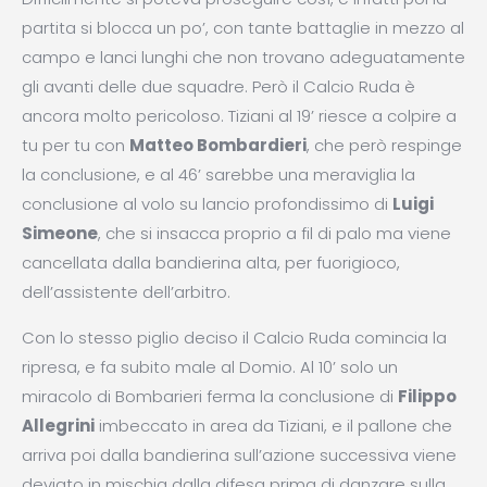
partita si blocca un po’, con tante battaglie in mezzo al
campo e lanci lunghi che non trovano adeguatamente
gli avanti delle due squadre. Però il Calcio Ruda è
ancora molto pericoloso. Tiziani al 19’ riesce a colpire a
tu per tu con
Matteo Bombardieri
, che però respinge
la conclusione, e al 46’ sarebbe una meraviglia la
conclusione al volo su lancio profondissimo di
Luigi
Simeone
, che si insacca proprio a fil di palo ma viene
cancellata dalla bandierina alta, per fuorigioco,
dell’assistente dell’arbitro.
Con lo stesso piglio deciso il Calcio Ruda comincia la
ripresa, e fa subito male al Domio. Al 10’ solo un
miracolo di Bombarieri ferma la conclusione di
Filippo
Allegrini
imbeccato in area da Tiziani, e il pallone che
arriva poi dalla bandierina sull’azione successiva viene
deviato in mischia dalla difesa prima di danzare sulla