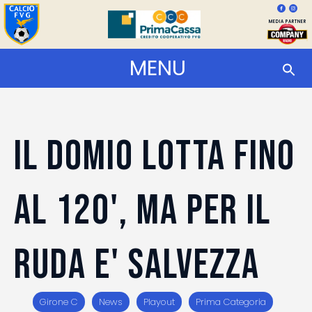
MEDIA PARTNER
MENU
IL DOMIO LOTTA FINO
AL 120', MA PER IL
RUDA E' SALVEZZA
Girone C
News
Playout
Prima Categoria