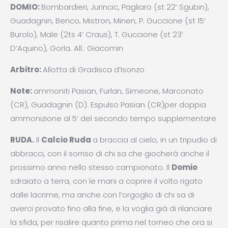
DOMIO:
Bombardieri, Jurincic, Pagliaro (st 22’ Sgubin),
Guadagnin, Benco, Mistron, Minen, P. Guccione (st 15’
Burolo), Male (2ts 4’ Craus), T. Guccione (st 23’
D’Aquino), Gorla. All.: Giacomin
Arbitro:
Allotta di Gradisca d’Isonzo
Note:
ammoniti Pasian, Furlan, Simeone, Marconato
(CR), Guadagnin (D). Espulso Pasian (CR)per doppia
ammonizione al 5’ del secondo tempo supplementare
RUDA.
Il
Calcio Ruda
a braccia al cielo, in un tripudio di
abbracci, con il sorriso di chi sa che giocherà anche il
prossimo anno nello stesso campionato. Il
Domio
sdraiato a terra, con le mani a coprire il volto rigato
dalle lacrime, ma anche con l’orgoglio di chi sa di
averci provato fino alla fine, e la voglia già di rilanciare
la sfida, per risalire quanto prima nel torneo che ora si