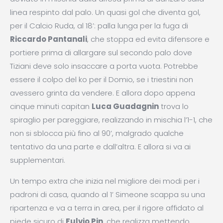
linea respinto dal palo. Un quasi gol che diventa gol,
per il Calcio Ruda, al 18’: palla lunga per la fuga di
Riccardo Pantanali
, che stoppa ed evita difensore e
portiere prima di allargare sul secondo palo dove
Tiziani deve solo insaccare a porta vuota. Potrebbe
essere il colpo del ko per il Domio, se i triestini non
avessero grinta da vendere. E allora dopo appena
cinque minuti capitan
Luca Guadagnin
trova lo
spiraglio per pareggiare, realizzando in mischia l’1-1, che
non si sblocca più fino al 90’, malgrado qualche
tentativo da una parte e dall’altra. E allora si va ai
supplementari.
Un tempo extra che inizia nel migliore dei modi per i
padroni di casa, quando al 1’ Simeone scappa su una
ripartenza e va a terra in area, per il rigore affidato al
piede sicuro di
Fulvio Pin
, che realizza mettendo