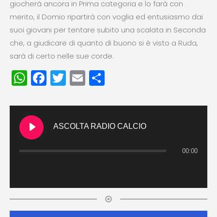
giocherà ancora in Prima categoria e lo farà con
merito, il Domio ripartirà con voglia ed entusiasmo dai
suoi giovani per tentare subito una scalata in Seconda
che, a giudicare di quanto di buono si è visto a Ruda,
sarà di certo nelle sue corde.
WhatsApp
Facebook
Twitter
Email
Condividi
ASCOLTA RADIO CALCIO
00:00