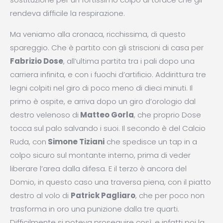
rendeva difficile la respirazione.
Ma veniamo alla cronaca, ricchissima, di questo
spareggio. Che è partito con gli striscioni di casa per
Fabrizio Dose
, all’ultima partita tra i pali dopo una
carriera infinita, e con i fuochi d’artificio. Addirittura tre
legni colpiti nel giro di poco meno di dieci minuti. Il
primo è ospite, e arriva dopo un giro d’orologio dal
destro velenoso di
Matteo Gorla
, che proprio Dose
tocca sul palo salvando i suoi. Il secondo è del Calcio
Ruda, con
Simone Tiziani
che spedisce un tap in a
colpo sicuro sul montante interno, prima di veder
liberare l’area dalla difesa. E il terzo è ancora del
Domio, in questo caso una traversa piena, con il piatto
destro al volo di
Patrick Pagliaro
, che per poco non
trasforma in oro una punizione dalla tre quarti.
Difficilmente si poteva proseguire così, e infatti poi la