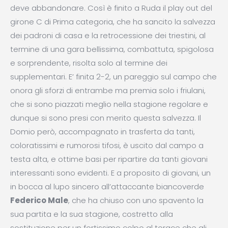
deve abbandonare. Così è finito a Ruda il play out del
girone C di Prima categoria, che ha sancito la salvezza
dei padroni di casa e la retrocessione dei triestini, al
termine di una gara bellissima, combattuta, spigolosa
e sorprendente, risolta solo al termine dei
supplementari. E’ finita 2-2, un pareggio sul campo che
onora gli sforzi di entrambe ma premia solo i friulani,
che si sono piazzati meglio nella stagione regolare e
dunque si sono presi con merito questa salvezza. Il
Domio però, accompagnato in trasferta da tanti,
coloratissimi e rumorosi tifosi, è uscito dal campo a
testa alta, e ottime basi per ripartire da tanti giovani
interessanti sono evidenti. E a proposito di giovani, un
in bocca al lupo sincero all’attaccante biancoverde
Federico Male
, che ha chiuso con uno spavento la
sua partita e la sua stagione, costretto alla
sostituzione per un fortissimo colpo al torace che gli