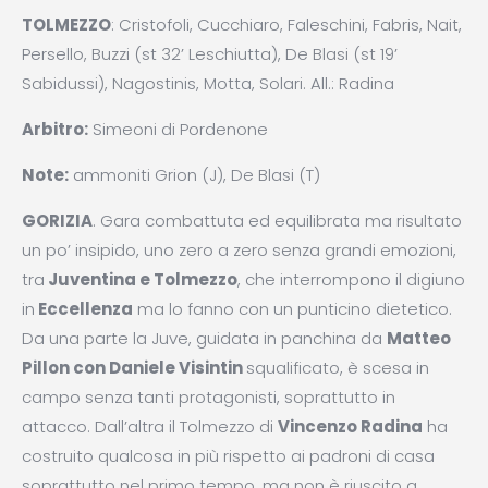
TOLMEZZO
: Cristofoli, Cucchiaro, Faleschini, Fabris, Nait,
Persello, Buzzi (st 32’ Leschiutta), De Blasi (st 19’
Sabidussi), Nagostinis, Motta, Solari. All.: Radina
Arbitro:
Simeoni di Pordenone
Note:
ammoniti Grion (J), De Blasi (T)
GORIZIA
. Gara combattuta ed equilibrata ma risultato
un po’ insipido, uno zero a zero senza grandi emozioni,
tra
Juventina e Tolmezzo
, che interrompono il digiuno
in
Eccellenza
ma lo fanno con un punticino dietetico.
Da una parte la Juve, guidata in panchina da
Matteo
Pillon con Daniele Visintin
squalificato, è scesa in
campo senza tanti protagonisti, soprattutto in
attacco. Dall’altra il Tolmezzo di
Vincenzo Radina
ha
costruito qualcosa in più rispetto ai padroni di casa
soprattutto nel primo tempo, ma non è riuscito a