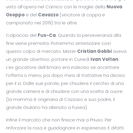
visto all’opera nel Carnico con le maglie della
Nuova
Osoppo
e del
Cavazzo
(vincitore di coppa e
campionato nel 2019) tra le altre.
Colpaccio del
Fus-Ca
. Quando la perseveranza alla
fine viene premiata. Potremmo sintetizzare così
questo colpo di mercato. Mister
Cristian Gobbi
aveva
un grande obiettivo: portare in Curiedi
Ivan
Voltan
.
L’ex giocatore dell’Amaro era indeciso se accettare
l’offerta o meno, poi dopo mesi di trattative ha deciso
per il sì. Dalle sue parole, per chiudere il cerchio di una
grande carriera e di chiudere con una scelta di cuore
(la mamma è originaria di Cazzaso e suo padre, il
grande Giuliano ha allenato a Fusea).
Infine il marcato che non finisce mai a Priuso. Per
rinforzare la rosa e guadagnare in esperienza. E difatti