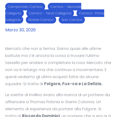
Campionato Carnico
Carnico - Seconda
Categoria
Carnico - Terza Categoria
Carnico- Prima
categoria
Notizie-Carnico
Solo Carnico
Marzo 30, 2026
Mercato che non si ferma. Siamo quasi alle ultime
battute ma c’è ancora la corsa a trovare l’ultimo
tassello per andare a completare la rosa. Mercato che
non va in letargo ma che continua a movimentarsi. E
quindi vediamo gli ultimi acquisti fatte da alcune
squadre. Si tratta di
Folgore, Fus-ca e La Delizia.
Le saette di Invillino erano alla ricerca di un portiere da
affiancare a Thomas Polonia e Gianni Colonna. Un
elemento di esperienza da portare alla Folgore. Si
tratta di
Riccardo Dominici
, un portiere che si era gi à