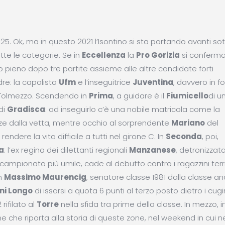
. Ok, ma in questo 2021 l’Isontino si sta portando avanti sott
utte le categorie. Se in
Eccellenza
la
Pro Gorizia
si conferm
pieno dopo tre partite assieme alle altre candidate forti
e: la capolista
Ufm
e l’inseguitrice
Juventina
, davvero in 
 Tolmezzo. Scendendo in
Prima
, a guidare è il
Fiumicello
di u
 di
Gradisca
: ad inseguirlo c’è una nobile matricola come la
e dalla vetta, mentre occhio al sorprendente
Mariano
del
endere la vita difficile a tutti nel girone C. In
Seconda
, poi,
a
: l’ex regina dei dilettanti regionali
Manzanese
, detronizzat
l campionato più umile, cade al debutto contro i ragazzini terri
an
Massimo Maurencig
, senatore classe 1981 dalla classe a
ni Longo
di issarsi a quota 6 punti al terzo posto dietro i cugi
rifilato al
Torre
nella sfida tra prime della classe. In mezzo, i
e che riporta alla storia di queste zone, nel weekend in cui n