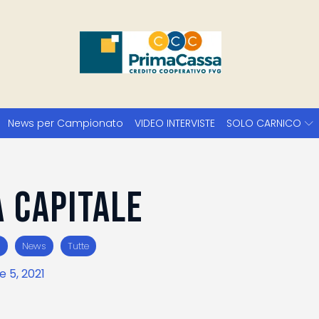
News per Campionato
VIDEO INTERVISTE
SOLO CARNICO
a Capitale
o
News
Tutte
 5, 2021