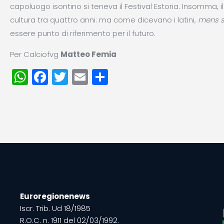
capoluogo isontino si teneva il Festival Estoria. Insomma, i
cultura tra quattro anni: ma come dicevano i latini,
mens s
essere punto di riferimento per il futuro.
Per Calciofvg
Matteo Femia
WhatsApp
Facebook
Twitter
Email
Condividi
Euroregionenews
Iscr. Trib. Ud 18/1985
R.O.C. n. 1911 del 02/03/1992.