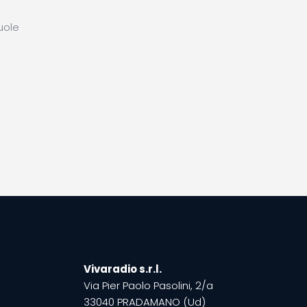
uole
Vivaradio s.r.l.
Via Pier Paolo Pasolini, 2/a
33040 PRADAMANO (Ud)