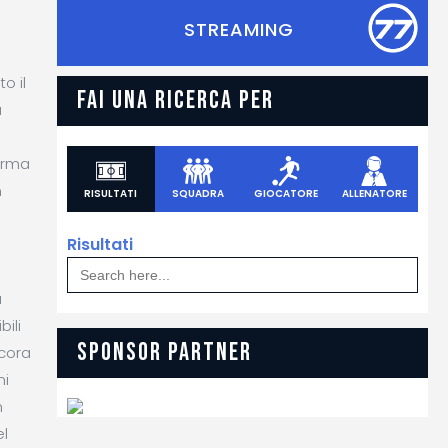
STREAMING
o il
FAI UNA RICERCA PER
a
forma
n
RISULTATI
SQUADRA
GIOCATORE
ALLENATORE
Risultati
Search
for:
a
bili
SPONSOR PARTNER
ncora
ni
n
el