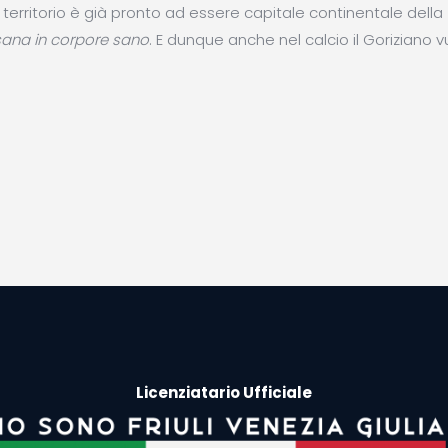
l territorio è già pronto ad essere capitale continentale della
ana in corpore sano
. E dunque anche nel calcio il Goriziano v
Licenziatario Ufficiale