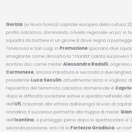
Gorizia
(e Nova Gorica) capitale europea della cultura 2025
profilo calcistico, dominando a livello regionale un po’ in t
squadra da battere in un girone B dove regna a punteggio 
Torviscosa e San Luigi, in
Promozione
spiccano due squadr
smagliante come dimostra la “
manita
” calata sul povero
isontino doc come mister
Alessandro Radolli
, originario
Cormonese
, ancora imbattuta e seconda a due lunghezz
presidente
Luca Seculin
, attualmente terzo e voglioso di r
l’epicentro del terremoto calcistico domenicale è
Capriv
dopo le difficoltà societarie estive e spedita nell’esilio de
dell’
Ufi
, trascinati alla vittoria dall’eurogol al volo di capit
cristallina. Il successo permette alla truppa di mister
Gian
dell’
Isontina
, a punteggio pieno dopo lo spettacolare 4-2 
seconda posizione, ora c’è la
Fortezza Gradisca
: un nom