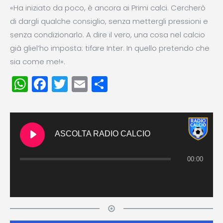
«Ha iniziato da poco, è ancora ai Primi calci. Cercherò
di dargli qualche consiglio, senza mettergli pressioni e
senza condizionarlo. A dire il vero, una cosa nel calcio
già gliel’ho imposta: tifare Inter. In quello pretendo che
sia come me!».
WhatsApp
Facebook
Twitter
Email
Condividi
ASCOLTA RADIO CALCIO
00:00