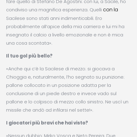
fare quello di Stefano De Agostini: con lui, a Sacile, ho
con la
condiviso una magnifica esperienza. Quelli
Sacilese sono stati anni indimenticabili. Ero
probabilmente all’apice della mia carriera e lui mi ha
insegnato il calcio a livello emozionale e non è mica
una cosa scontata».
Il tuo gol più bello?
«Anche qui c’è la Sacilese di mezzo: si giocava a
Chioggia e, naturalmente, l’ho segnato su punizione:
pallone collocato in un posizione adatta per la
conclusione di un piede destro e invece vado sul
pallone e lo colpisco di mezzo collo sinistro. Ne uscì un
missile che andò ad infilarsi nel sette!».
I giocatori più bravi che hai visto?
«Nessun dubbio: Mirko Vosca e Neto Pereira. Due